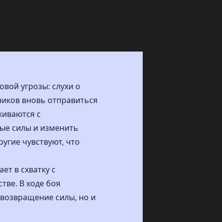
вой угрозы: слухи о
зников вновь отправиться
киваются с
тые силы и изменить
угие чувствуют, что
ет в схватку с
ве. В ходе боя
 возвращение силы, но и