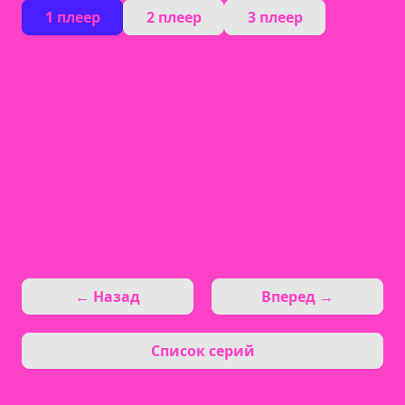
1 плеер
2 плеер
3 плеер
← Назад
Вперед →
Список серий