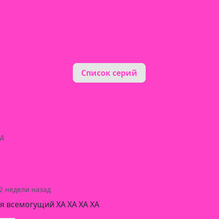
Список серий
ад
2 недели назад
я всемогущий ХА ХА ХА ХА