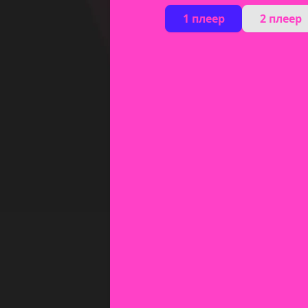
1 плеер
2 плеер