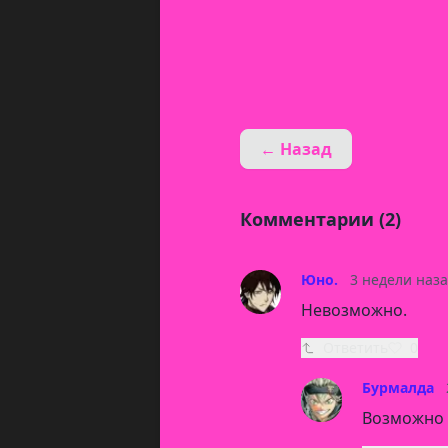
← Назад
Комментарии (2)
Юно.
3 недели наз
Невозможно.
Ответить
0
Бурмалда
Возможно 