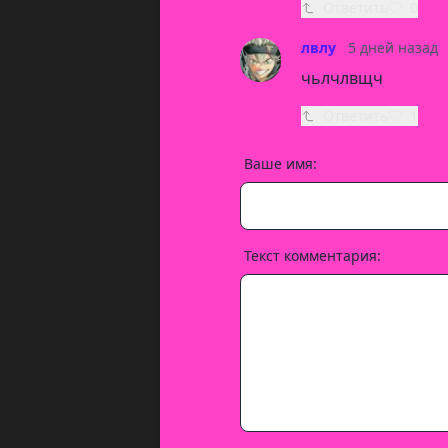
Ответить
0
лвлу
5 дней назад
чьлчлвщч
Ответить
1
Ваше имя:
Текст комментария: