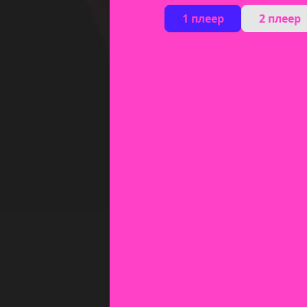
1 плеер
2 плеер