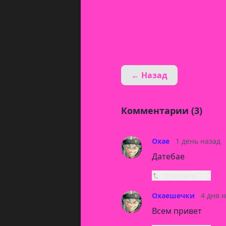
← Назад
Комментарии (3)
Охае
1 день назад
Датебае
Ответить
0
Охаешечки
4 дня 
Всем привет