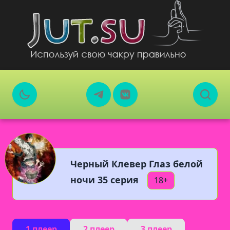
Черный Клевер Глаз белой
ночи 35 серия
18+
1 плеер
2 плеер
3 плеер