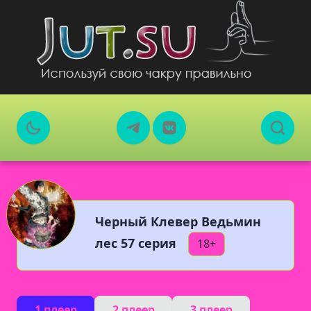
Черный Клевер Ведьмин
лес 57 серия
18+
1 плеер
2 плеер
3 плеер