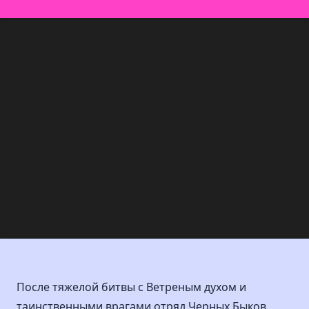
После тяжелой битвы с Ветреным духом и
таинственными врагами отряд Черных Быков