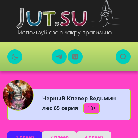
Черный Клевер Ведьмин
лес 65 серия
18+
1 плеер
2 плеер
3 плеер