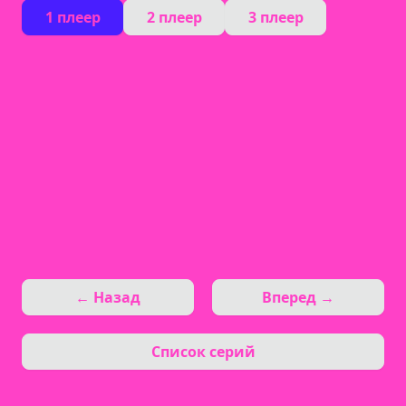
1 плеер
2 плеер
3 плеер
← Назад
Вперед →
Список серий