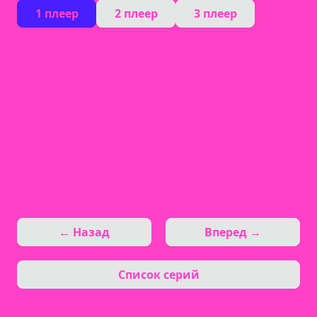
1 плеер
2 плеер
3 плеер
← Назад
Вперед →
Список серий