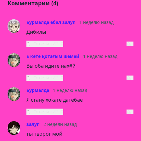
Комментарии (4)
Бурмалда ебал залуп
1 неделю назад
Дибилы
Ответить
0
Е кете қотағым жемей
1 неделю назад
Вы оба идите нах#й
Ответить
0
Бурмалда
1 неделю назад
Я стану хокаге датебае
Ответить
0
залуп
2 недели назад
ты творог мой