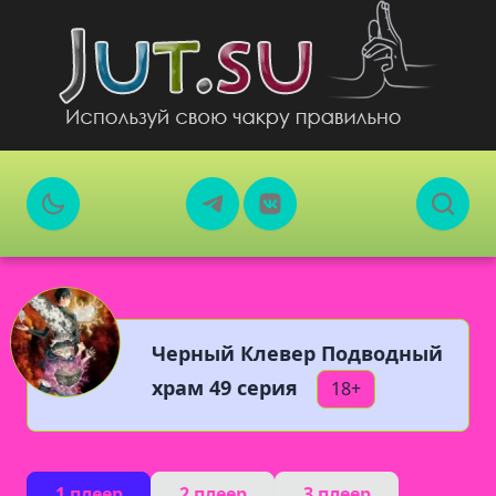
Черный Клевер Подводный
храм 49 серия
18+
1 плеер
2 плеер
3 плеер