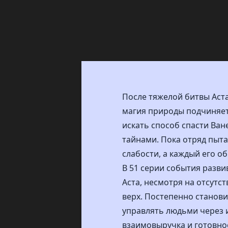
После тяжелой битвы Аста
магия природы подчиняет
искать способ спасти Ван
тайнами. Пока отряд пыт
слабости, а каждый его о
В 51 серии события разви
Аста, несмотря на отсутс
верх. Постепенно станови
управлять людьми через и
взаимовыручка и готовнос