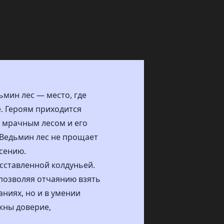
ьмин лес — место, где
. Героям приходится
м мрачным лесом и его
 Ведьмин лес не прощает
асению.
асставленной колдуньей.
 позволяя отчаянию взять
аниях, но и в умении
жны доверие,