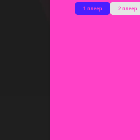
1 плеер
2 плеер