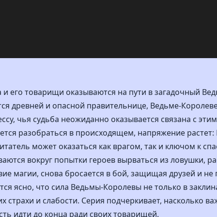
 и его товарищи оказываются на пути в загадочный Вед
ся древней и опасной правительнице, Ведьме-Королеве
ессу, чья судьба неожиданно оказывается связана с эти
ается разобраться в происходящем, напряжение растет:
битатель может оказаться как врагом, так и ключом к сп
ваются вокруг попытки героев вырваться из ловушки, р
твие магии, снова бросается в бой, защищая друзей и не
тся ясно, что сила Ведьмы-Королевы не только в заклин
х страхи и слабости. Серия подчеркивает, насколько ва
ть идти до конца ради своих товарищей.