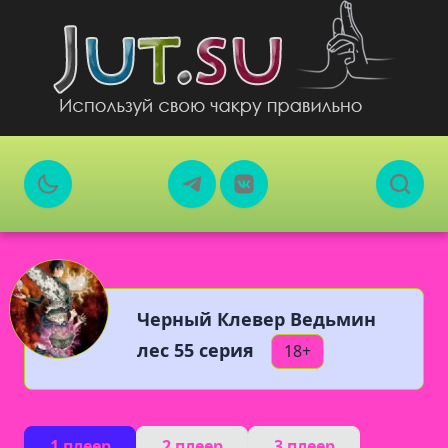
Черный Клевер Ведьмин
лес 55 серия
18+
1 плеер
2 плеер
3 плеер